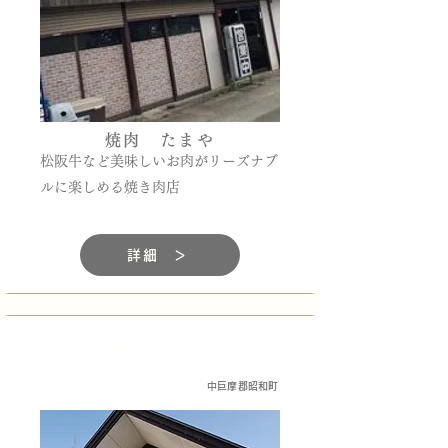
焼肉 たまや
松阪牛など美味しいお肉がリーズナブ
ルに楽しめる焼き肉店
詳細 ＞
とんかつ店
中巨摩郡昭和町