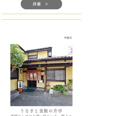
詳細 ＞
和食店
甲斐市
うなぎと釜飯の升亭