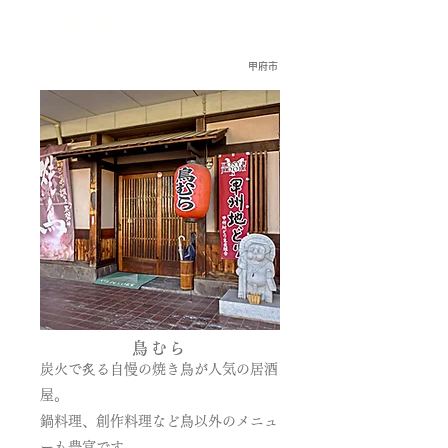
焼き鳥店
甲府市
鳥むら
炭火で炙る自慢の焼き鳥が人気の居酒
屋。
鍋料理、創作料理など鳥以外のメニュ
ーも豊富です。