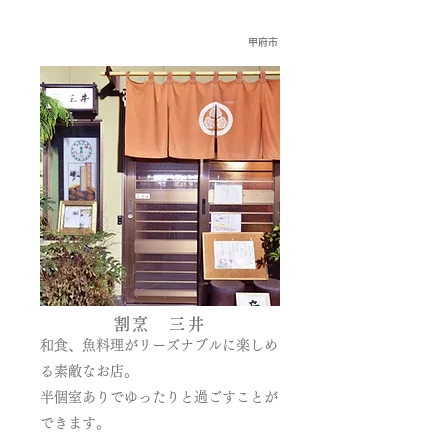
割烹
甲府市
割烹 三井
和食、魚料理がリーズナブルに楽しめ
る素敵なお店。
半個室ありでゆったりと過ごすことが
できます。